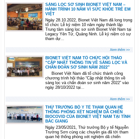
SÀNG LỌC SƠ SINH BIONET VIỆT NAM –
HÀNH TRÌNH 10 NĂM VÌ SỨC KHỎE TRẺ EM
VIỆT
Ngày 28.10.2022, Bionet Việt Nam đã long trọng
tổ chức Lễ kỷ niệm 10 năm ngày thành lập
Trung tâm sàng lọc sơ sinh Bionet Việt Nam tại
Legacy Yên Tử, Quảng Ninh. Lễ kỷ niệm có sự
tham dự...
Xem thêm >>
BIONET VIỆT NAM TỔ CHỨC HỘI THẢO
“CẬP NHẬT THÔNG TIN VỀ SÀNG LỌC VÀ
CHẨN ĐOÁN SƠ SINH NĂM 2022”
Bionet Việt Nam đã tổ chức thành công
chương trình hội thảo “Cập nhật thông tin về
sàng lọc và chẩn đoán sơ sinh năm 2022” vào
ngày 28/10/2022 tại...
Xem thêm >>
THỨ TRƯỞNG BỘ Y TẾ THAM QUAN HỆ
THỐNG PHÒNG XÉT NGHIỆM DÃ CHIẾN
BIOCOVID CỦA BIONET VIỆT NAM TẠI TỈNH
BẮC GIANG
Ngày 23/05/2021, Thứ trưởng Bộ y tế Nguyễn
Trường Sơn cùng các chuyên gia đã tới tham
quan hệ thống phòng xét nghiệm dã chiến