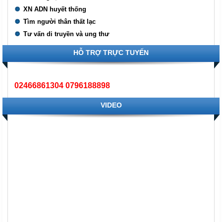
XN ADN huyết thống
Tìm người thân thất lạc
Tư vấn di truyền và ung thư
HỖ TRỢ TRỰC TUYẾN
02466861304 0796188898
VIDEO