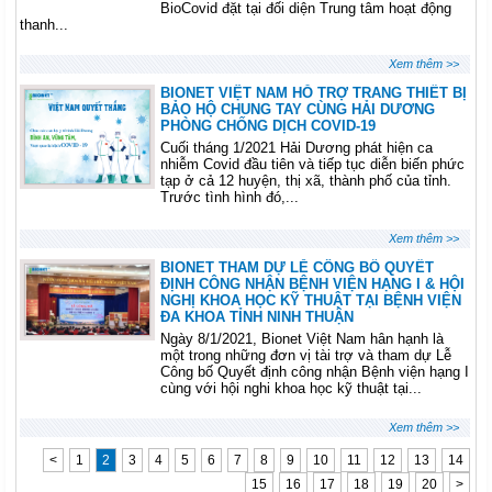
BioCovid đặt tại đối diện Trung tâm hoạt động
thanh...
Xem thêm >>
BIONET VIỆT NAM HỖ TRỢ TRANG THIẾT BỊ
BẢO HỘ CHUNG TAY CÙNG HẢI DƯƠNG
PHÒNG CHỐNG DỊCH COVID-19
Cuối tháng 1/2021 Hải Dương phát hiện ca
nhiễm Covid đầu tiên và tiếp tục diễn biến phức
tạp ở cả 12 huyện, thị xã, thành phố của tỉnh.
Trước tình hình đó,...
Xem thêm >>
BIONET THAM DỰ LỄ CÔNG BỐ QUYẾT
ĐỊNH CÔNG NHẬN BỆNH VIỆN HẠNG I & HỘI
NGHỊ KHOA HỌC KỸ THUẬT TẠI BỆNH VIỆN
ĐA KHOA TỈNH NINH THUẬN
Ngày 8/1/2021, Bionet Việt Nam hân hạnh là
một trong những đơn vị tài trợ và tham dự Lễ
Công bố Quyết định công nhận Bệnh viện hạng I
cùng với hội nghi khoa học kỹ thuật tại...
Xem thêm >>
<
1
2
3
4
5
6
7
8
9
10
11
12
13
14
15
16
17
18
19
20
>