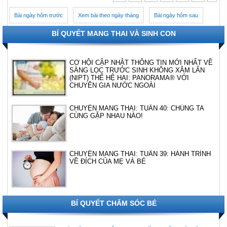
Bài ngày hôm trước
Xem bài theo ngày tháng
Bài ngày hôm sau
BÍ QUYẾT MANG THAI VÀ SINH CON
CƠ HỘI CẬP NHẬT THÔNG TIN MỚI NHẤT VỀ
SÀNG LỌC TRƯỚC SINH KHÔNG XÂM LẤN
(NIPT) THẾ HỆ HAI: PANORAMA® VỚI
CHUYÊN GIA NƯỚC NGOÀI
CHUYỆN MANG THAI: TUẦN 40: CHÚNG TA
CÙNG GẶP NHAU NÀO!
CHUYỆN MANG THAI: TUẦN 39: HÀNH TRÌNH
VỀ ĐÍCH CỦA MẸ VÀ BÉ
BÍ QUYẾT CHĂM SÓC BÉ