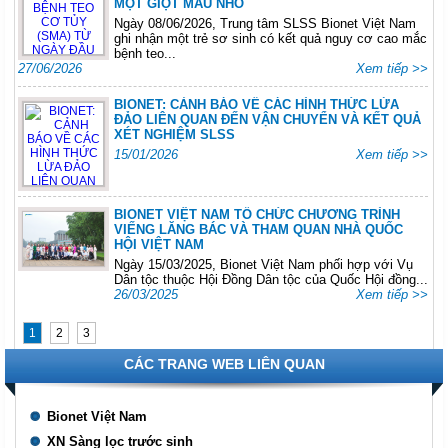
MỘT GIỌT MÁU NHỎ
Ngày 08/06/2026, Trung tâm SLSS Bionet Việt Nam
ghi nhận một trẻ sơ sinh có kết quả nguy cơ cao mắc
bệnh teo...
27/06/2026
Xem tiếp >>
BIONET: CẢNH BÁO VỀ CÁC HÌNH THỨC LỪA
ĐẢO LIÊN QUAN ĐẾN VẬN CHUYỂN VÀ KẾT QUẢ
XÉT NGHIỆM SLSS
15/01/2026
Xem tiếp >>
BIONET VIỆT NAM TỔ CHỨC CHƯƠNG TRÌNH
VIẾNG LĂNG BÁC VÀ THAM QUAN NHÀ QUỐC
HỘI VIỆT NAM
Ngày 15/03/2025, Bionet Việt Nam phối hợp với Vụ
Dân tộc thuộc Hội Đồng Dân tộc của Quốc Hội đồng...
26/03/2025
Xem tiếp >>
1
2
3
CÁC TRANG WEB LIÊN QUAN
Bionet Việt Nam
XN Sàng lọc trước sinh