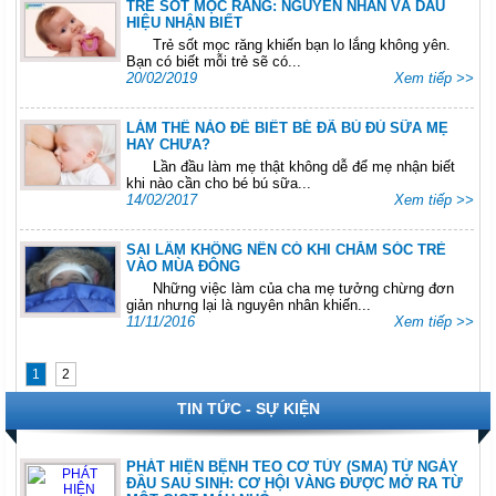
TRẺ SỐT MỌC RĂNG: NGUYÊN NHÂN VÀ DẤU
HIỆU NHẬN BIẾT
Trẻ sốt mọc răng khiến bạn lo lắng không yên.
Bạn có biết mỗi trẻ sẽ có...
20/02/2019
Xem tiếp >>
LÀM THẾ NÀO ĐỂ BIẾT BÉ ĐÃ BÚ ĐỦ SỮA MẸ
HAY CHƯA?
Lần đầu làm mẹ thật không dễ để mẹ nhận biết
khi nào cần cho bé bú sữa...
14/02/2017
Xem tiếp >>
SAI LẦM KHÔNG NÊN CÓ KHI CHĂM SÓC TRẺ
VÀO MÙA ĐÔNG
Những việc làm của cha mẹ tưởng chừng đơn
giản nhưng lại là nguyên nhân khiến...
11/11/2016
Xem tiếp >>
1
2
TIN TỨC - SỰ KIỆN
PHÁT HIỆN BỆNH TEO CƠ TỦY (SMA) TỪ NGÀY
ĐẦU SAU SINH: CƠ HỘI VÀNG ĐƯỢC MỞ RA TỪ