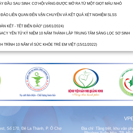
ÀY ĐẦU SAU SINH: CƠ HỘI VÀNG ĐƯỢC MỞ RA TỪ MỘT GIỌT MÁU NHỎ
 ĐẢO LIÊN QUAN ĐẾN VẬN CHUYỂN VÀ KẾT QUẢ XÉT NGHIỆM SLSS
ÀN KẾT - TẾT BIỂN ĐẢO”
(16/01/2024)
EGACY YÊN TỬ KỶ NIỆM 10 NĂM THÀNH LẬP TRUNG TÂM SÀNG LỌC SƠ SINH
H TRÌNH 10 NĂM VÌ SỨC KHỎE TRẺ EM VIỆT
(15/11/2022)
VPĐ
est, Số 170, Đê La Thành, P. Ô Chợ
Địa chỉ: Tầng trệt, khu văn 
Phường Xuân Hòa, TP. Hồ Ch