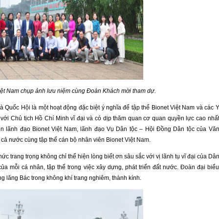
Việt Nam chụp ảnh lưu niệm cùng Đoàn Khách mời tham dự.
 Quốc Hội là một hoạt động đặc biệt ý nghĩa để tập thể Bionet Việt Nam và các 
đối với Chủ tịch Hồ Chí Minh vĩ đại và có dịp thăm quan cơ quan quyền lực cao nhấ
ện lãnh đạo Bionet Việt Nam, lãnh đạo Vụ Dân tộc – Hội Đồng Dân tộc của Vă
 cả nước cùng tập thể cán bộ nhân viên Bionet Việt Nam.
ức trang trọng không chỉ thể hiện lòng biết ơn sâu sắc với vị lãnh tụ vĩ đại của Dâ
ủa mỗi cá nhân, tập thể trong việc xây dựng, phát triển đất nước. Đoàn đại biể
g lăng Bác trong không khí trang nghiêm, thành kính.