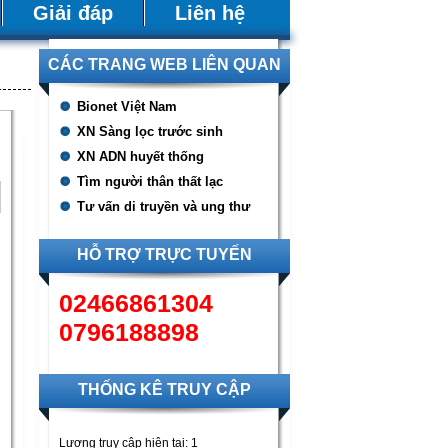
Giải đáp
Liên hệ
CÁC TRANG WEB LIÊN QUAN
Bionet Việt Nam
XN Sàng lọc trước sinh
XN ADN huyết thống
Tìm người thân thất lạc
Tư vấn di truyền và ung thư
HỖ TRỢ TRỰC TUYẾN
02466861304
0796188898
THỐNG KÊ TRUY CẬP
Lượng truy cập hiện tại:
1