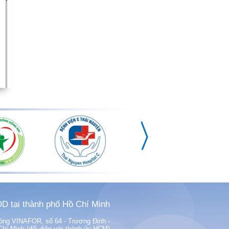
D tại thành phố Hồ Chí Minh
phòng VINAFOR, số 64 - Trương Định -
í Minh (đối diện với thành ủy HCM)