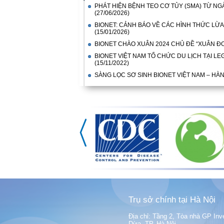
PHÁT HIỆN BỆNH TEO CƠ TỦY (SMA) TỪ NG
(27/06/2026)
BIONET: CẢNH BÁO VỀ CÁC HÌNH THỨC LỪA
(15/01/2026)
BIONET CHÀO XUÂN 2024 CHỦ ĐỀ “XUÂN ĐO
BIONET VIỆT NAM TỔ CHỨC DU LỊCH TẠI L
(15/11/2022)
SÀNG LỌC SƠ SINH BIONET VIỆT NAM – HÀN
Trụ sở chính tại Hà Nội
Địa chỉ: Tầng 2, Tòa nhà GP Inv
Dừa, TP. Hà Nội