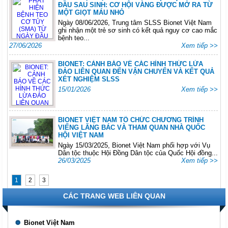
ĐẦU SAU SINH: CƠ HỘI VÀNG ĐƯỢC MỞ RA TỪ
MỘT GIỌT MÁU NHỎ
Ngày 08/06/2026, Trung tâm SLSS Bionet Việt Nam
ghi nhận một trẻ sơ sinh có kết quả nguy cơ cao mắc
bệnh teo...
27/06/2026
Xem tiếp >>
BIONET: CẢNH BÁO VỀ CÁC HÌNH THỨC LỪA
ĐẢO LIÊN QUAN ĐẾN VẬN CHUYỂN VÀ KẾT QUẢ
XÉT NGHIỆM SLSS
15/01/2026
Xem tiếp >>
BIONET VIỆT NAM TỔ CHỨC CHƯƠNG TRÌNH
VIẾNG LĂNG BÁC VÀ THAM QUAN NHÀ QUỐC
HỘI VIỆT NAM
Ngày 15/03/2025, Bionet Việt Nam phối hợp với Vụ
Dân tộc thuộc Hội Đồng Dân tộc của Quốc Hội đồng...
26/03/2025
Xem tiếp >>
1
2
3
CÁC TRANG WEB LIÊN QUAN
Bionet Việt Nam