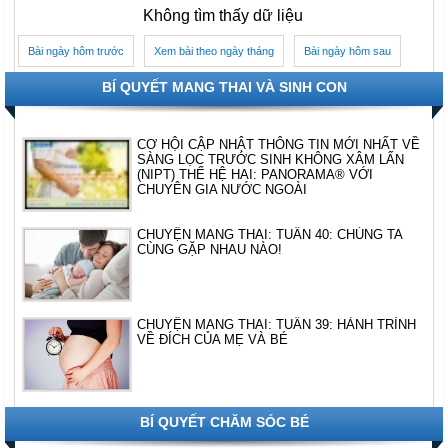
Không tìm thấy dữ liệu
Bài ngày hôm trước
Xem bài theo ngày tháng
Bài ngày hôm sau
BÍ QUYẾT MANG THAI VÀ SINH CON
CƠ HỘI CẬP NHẬT THÔNG TIN MỚI NHẤT VỀ
SÀNG LỌC TRƯỚC SINH KHÔNG XÂM LẤN
(NIPT) THẾ HỆ HAI: PANORAMA® VỚI
CHUYÊN GIA NƯỚC NGOÀI
CHUYỆN MANG THAI: TUẦN 40: CHÚNG TA
CÙNG GẶP NHAU NÀO!
CHUYỆN MANG THAI: TUẦN 39: HÀNH TRÌNH
VỀ ĐÍCH CỦA MẸ VÀ BÉ
BÍ QUYẾT CHĂM SÓC BÉ