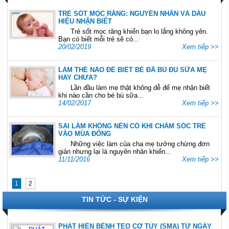
TRẺ SỐT MỌC RĂNG: NGUYÊN NHÂN VÀ DẤU
HIỆU NHẬN BIẾT
Trẻ sốt mọc răng khiến bạn lo lắng không yên.
Bạn có biết mỗi trẻ sẽ có...
20/02/2019
Xem tiếp >>
LÀM THẾ NÀO ĐỂ BIẾT BÉ ĐÃ BÚ ĐỦ SỮA MẸ
HAY CHƯA?
Lần đầu làm mẹ thật không dễ để mẹ nhận biết
khi nào cần cho bé bú sữa...
14/02/2017
Xem tiếp >>
SAI LẦM KHÔNG NÊN CÓ KHI CHĂM SÓC TRẺ
VÀO MÙA ĐÔNG
Những việc làm của cha mẹ tưởng chừng đơn
giản nhưng lại là nguyên nhân khiến...
11/11/2016
Xem tiếp >>
1
2
TIN TỨC - SỰ KIỆN
PHÁT HIỆN BỆNH TEO CƠ TỦY (SMA) TỪ NGÀY