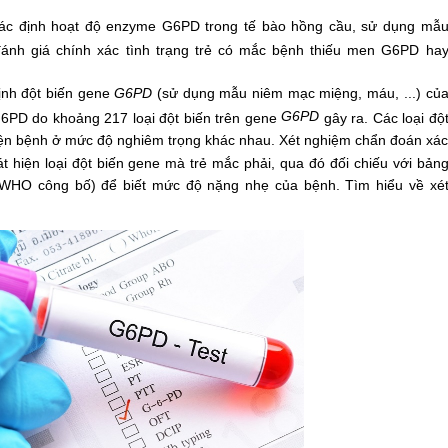
Xác định hoạt độ enzyme G6PD trong tế bào hồng cầu, sử dụng mẫ
ánh giá chính xác tình trạng trẻ có mắc bệnh thiếu men G6PD ha
ịnh đột biến gene
G6PD
(sử dụng mẫu niêm mạc miệng, máu, ...) củ
G6PD
6PD do khoảng 217 loại đột biến trên gene
gây ra. Các loại độ
iện bệnh ở mức độ nghiêm trọng khác nhau. Xét nghiệm chẩn đoán xá
 hiện loại đột biến gene mà trẻ mắc phải, qua đó đối chiếu với bản
WHO công bố) để biết mức độ nặng nhẹ của bệnh. Tìm hiểu về xé