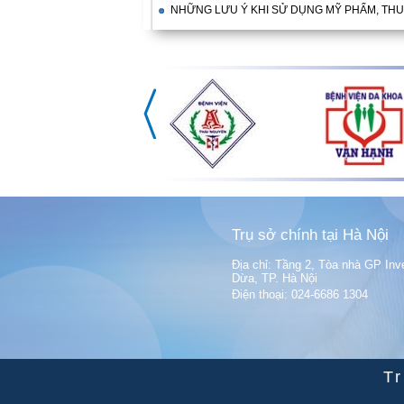
NHỮNG LƯU Ý KHI SỬ DỤNG MỸ PHẨM, THU
Trụ sở chính tại Hà Nội
Địa chỉ: Tầng 2, Tòa nhà GP Inv
Dừa, TP. Hà Nội
Điện thoại: 024-6686 1304
T