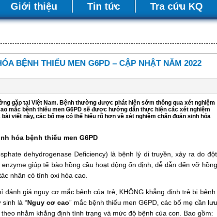
Giới thiệu
Tin tức
Tra cứu KQ
ÓA BỆNH THIẾU MEN G6PD – CẬP NHẬT NĂM 2022
ờng gặp tại Việt Nam. Bệnh thường được phát hiện sớm thông qua xét nghiệm
 cao mắc bệnh thiếu men G6PD sẽ được hướng dẫn thực hiện các xét nghiệm
bài viết này, các bố mẹ có thể hiểu rõ hơn về xét nghiệm chẩn đoán sinh hóa
sinh hóa bệnh thiếu men G6PD
te dehydrogenase Deficiency) là bệnh lý di truyền, xảy ra do độ
ủ enzyme giúp tế bào hồng cầu hoạt động ổn định, dễ dẫn đến vỡ hồn
tác nhân có tính oxi hóa cao.
 đánh giá nguy cơ mắc bệnh của trẻ, KHÔNG khẳng định trẻ bị bệnh
 sinh là “
Nguy cơ cao
” mắc bệnh thiếu men G6PD, các bố mẹ cần lư
p theo nhằm khẳng định tình trạng và mức độ bệnh của con. Bao gồm: