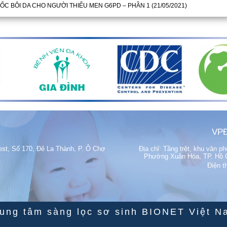
ỐC BÔI DA CHO NGƯỜI THIẾU MEN G6PD – PHẦN 1
(21/05/2021)
VPĐ
est, Số 170, Đê La Thành, P. Ô Chợ
Địa chỉ: Tầng trệt, khu văn 
Phường Xuân Hòa, TP. Hồ Ch
Điện t
rung tâm sàng lọc sơ sinh BIONET Việt N