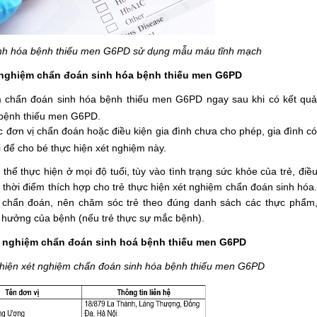
inh hóa bệnh thiếu men G6PD sử dụng mẫu máu tĩnh mạch
t nghiệm chẩn đoán sinh hóa bệnh thiếu men G6PD
m chẩn đoán sinh hóa bệnh thiếu men G6PD ngay sau khi có kết qu
 bệnh thiếu men G6PD.
 đơn vị chẩn đoán hoặc điều kiện gia đình chưa cho phép, gia đình c
i để cho bé thực hiện xét nghiệm này.
thể thực hiện ở mọi độ tuổi, tùy vào tình trạng sức khỏe của trẻ, điề
 thời điểm thích hợp cho trẻ thực hiện xét nghiệm chẩn đoán sinh hóa
m chẩn đoán, nên chăm sóc trẻ theo đúng danh sách các thực phẩm
h hưởng của bệnh (nếu trẻ thực sự mắc bệnh).
ét nghiệm chẩn đoán sinh hoá bệnh thiếu men G6PD
c hiện xét nghiệm chẩn đoán sinh hóa bệnh thiếu men G6PD