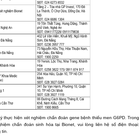
g ký thực hiện xét nghiệm chẩn đoán gene bệnh thiếu men G6PD. Tron
iệm chẩn đoán sinh hóa tại Bionet, vui lòng liên hệ số điện thoại
tin.