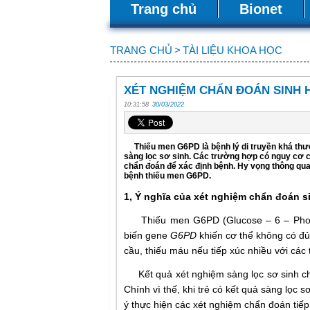
Trang chủ
Bionet
TRANG CHỦ
>
TÀI LIỆU KHOA HỌC
XÉT NGHIỆM CHẨN ĐOÁN SINH H
10:31:58
30/03/2022
Thiếu men G6PD là bệnh lý di truyền khá thư
sàng lọc sơ sinh. Các trường hợp có nguy cơ
chẩn đoán để xác định bệnh. Hy vọng thông qua 
bệnh thiếu men G6PD.
1, Ý nghĩa của xét nghiệm chẩn đoán 
Thiếu men G6PD (Glucose – 6 – Phospha
biến gene
G6PD
khiến cơ thể không có đ
cầu, thiếu máu nếu tiếp xúc nhiều với các 
Kết quả xét nghiệm sàng lọc sơ sinh chỉ
Chính vì thế, khi trẻ có kết quả sàng lọc sơ
ý thực hiện các xét nghiệm chẩn đoán tiế