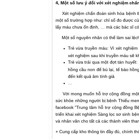
4, Một số lưu ý đối với xét nghiệm ch
Xét nghiệm chẩn đoán sinh hóa bệnh thiế
một số trường hợp như: chỉ số đo được của
lấy máu chưa ổn định, … mà các bác sĩ có t
Một số nguyên nhân có thể làm sai lệch 
Trẻ vừa truyền máu: Vì xét nghiệm
xét nghiệm sau khi truyền máu sẽ k
Trẻ vừa trải qua một đợt tán huyết:
hồng cầu non để bù lại, tế bào hồ
đến kết quả âm tính giả
…
Với mong muốn hỗ trợ cộng đồng một c
sức khỏe những người bị bệnh Thiếu men
facebook "Trung tâm hỗ trợ cộng đồng B
triển khai xét nghiệm Sàng lọc sơ sinh bện
và nhân văn cho tất cả các thành viên th
+ Cung cấp kho thông tin đầy đủ, chính th