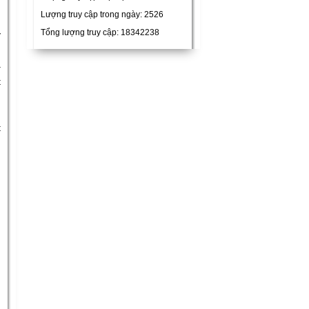
Lượng truy cập trong ngày: 2526
u
Tổng lượng truy cập: 18342238
y
a
t
c
g
t