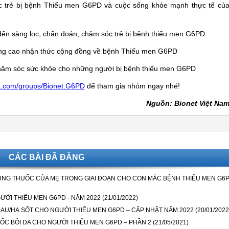
óc trẻ bị bệnh Thiếu men G6PD và cuộc sống khỏe mạnh thực tế củ
 đến sàng lọc, chẩn đoán, chăm sóc trẻ bị bệnh thiếu men G6PD
âng cao nhận thức cộng đồng về bệnh Thiếu men G6PD
 chăm sóc sức khỏe cho những người bị bệnh thiếu men G6PD
k.com/groups/Bionet.G6PD
để tham gia nhóm ngay nhé!
Nguồn: Bionet Việt Na
CÁC BÀI ĐÃ ĐĂNG
ÙNG THUỐC CỦA MẸ TRONG GIAI ĐOẠN CHO CON MẮC BỆNH THIẾU MEN G6
ƯỜI THIẾU MEN G6PD - NĂM 2022
(21/01/2022)
AU/HẠ SỐT CHO NGƯỜI THIẾU MEN G6PD – CẬP NHẬT NĂM 2022
(20/01/2022
ỐC BÔI DA CHO NGƯỜI THIẾU MEN G6PD – PHẦN 2
(21/05/2021)