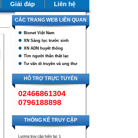
Giải đáp
Liên hệ
CÁC TRANG WEB LIÊN QUAN
Bionet Việt Nam
XN Sàng lọc trước sinh
XN ADN huyết thống
Tìm người thân thất lạc
Tư vấn di truyền và ung thư
HỖ TRỢ TRỰC TUYẾN
02466861304
t
0796188898
g
THỐNG KÊ TRUY CẬP
.
u
Lượng truy cập hiện tại:
1