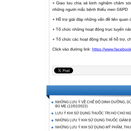
+ Giao lưu chia sẻ kinh nghiệm chăm s
những người mắc bệnh thiếu men G6PD
+ Hỗ trợ giải đáp những vấn đề liên quan
+ Tổ chức những hoạt động trực tuyến n
+ Tổ chức các hoạt động thực tế hỗ trợ,
Click vào đường link:
https://www.faceboo
NHỮNG LƯU Ý VỀ CHẾ ĐỘ DINH DƯỠNG, D
BÚ MẸ
(12/02/2022)
LƯU Ý KHI SỬ DỤNG THUỐC TRỊ HO CHO NG
NHỮNG LƯU Ý KHI SỬ DỤNG THUỐC GIẢM Đ
NHỮNG LƯU Ý KHI SỬ DỤNG MỸ PHẨM, THU