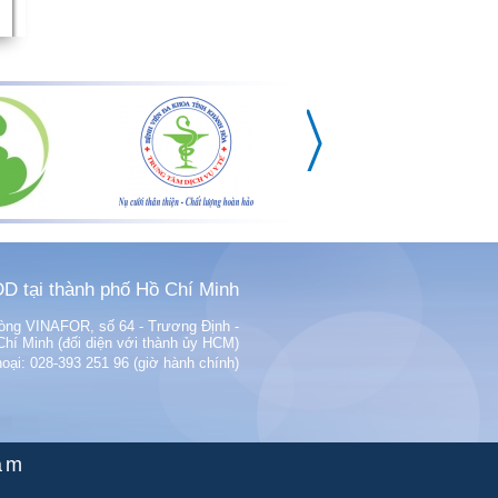
D tại thành phố Hồ Chí Minh
phòng VINAFOR, số 64 - Trương Định -
í Minh (đối diện với thành ủy HCM)
hoại: 028-393 251 96 (giờ hành chính)
am