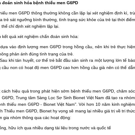
ẩn đoán sinh hóa bệnh thiếu men G6PD
u men G6PD thông thường không cần lặp lại xét nghiệm định kì, tr
 trẻ sát ngưỡng bình thường, tình trạng sức khỏe của trẻ tại thời điể
hể chỉ định xét nghiệm lặp lại.
kết quả xét nghiệm chẩn đoán sinh hóa:
 dựa vào định lượng men G6PD trong hồng cầu, nên khi trẻ thực hiệ
hông phản ánh đúng tình trạng của trẻ.
 Sau khi tán huyết, cơ thể trẻ bắt đầu sản sinh ra một lượng lớn tế bà
ng cầu non có hoạt độ men G6PD cao hơn hồng cầu già nên có thể dẫ
ách hiệu quả trong phát hiện sớm bệnh thiếu men G6PD, chăm só
 G6PD, Trung tâm Sàng Lọc Sơ Sinh Bionet Việt Nam đã tạo ra nhó
ệnh thiếu men G6PD - Bionet Việt Nam". Với hơn 10 năm kinh nghiệ
h Thiếu men G6PD, Bionet hy vọng sẽ mang lại nhiều giá trị về tri thứ
am gia nhóm thông qua các hoạt động:
ống, hữu ích qua nhiều dạng tài liệu trong nước và quốc tế