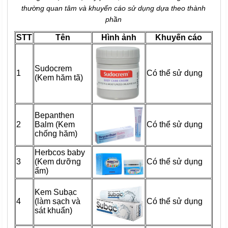
thường quan tâm và khuyến cáo sử dụng dựa theo thành
phần
STT
Tên
Hình ảnh
Khuyến cáo
Sudocrem
1
Có thể sử dụng
(Kem hăm tã)
Bepanthen
2
Balm (Kem
Có thể sử dụng
chống hăm)
Herbcos baby
3
(Kem dưỡng
Có thể sử dụng
ẩm)
Kem Subạc
4
(làm sạch và
Có thể sử dụng
sát khuẩn)