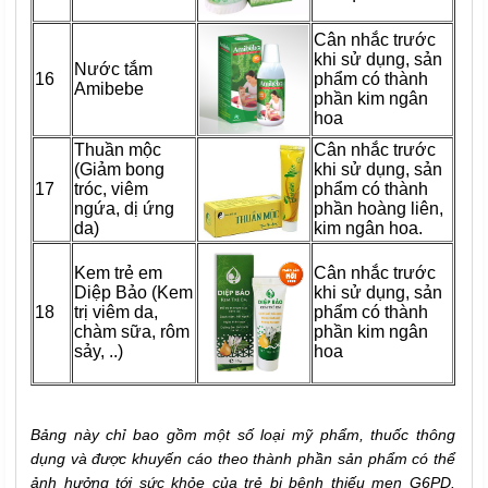
Cân nhắc trước
khi sử dụng, sản
Nước tắm
16
phẩm có thành
Amibebe
phần kim ngân
hoa
Thuần mộc
Cân nhắc trước
(Giảm bong
khi sử dụng, sản
17
tróc, viêm
phẩm có thành
ngứa, dị ứng
phần hoàng liên,
da)
kim ngân hoa.
Kem trẻ em
Cân nhắc trước
Diệp Bảo (Kem
khi sử dụng, sản
18
trị viêm da,
phẩm có thành
chàm sữa, rôm
phần kim ngân
sảy, ..)
hoa
Bảng này chỉ bao gồm một số loại mỹ phẩm, thuốc thông
dụng và được khuyến cáo theo thành phần sản phẩm có thể
ảnh hưởng tới sức khỏe của trẻ bị bệnh thiếu men G6PD.