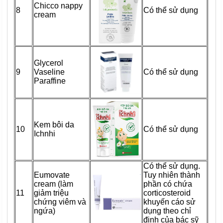
Chicco nappy
8
Có thể sử dụng
cream
Glycerol
9
Vaseline
Có thể sử dụng
Paraffine
Kem bôi da
10
Có thể sử dụng
Ichnhi
Có thể sử dụng.
Eumovate
Tuy nhiên thành
cream (làm
phần có chứa
11
giảm triệu
corticosteroid
chứng viêm và
khuyến cáo sử
ngứa)
dụng theo chỉ
định của bác sỹ