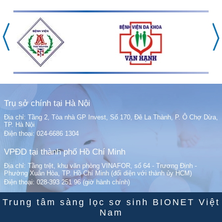
Trụ sở chính tại Hà Nội
Địa chỉ: Tầng 2, Tòa nhà GP Invest, Số 170, Đê La Thành, P. Ô Chợ Dừa,
TP. Hà Nội
Điện thoại: 024-6686 1304
VPĐD tại thành phố Hồ Chí Minh
Địa chỉ: Tầng trệt, khu văn phòng VINAFOR, số 64 - Trương Định -
Phường Xuân Hòa, TP. Hồ Chí Minh (đối diện với thành ủy HCM)
Điện thoại: 028-393 251 96 (giờ hành chính)
Trung tâm sàng lọc sơ sinh BIONET Việt
Nam