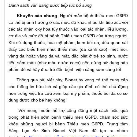
Danh sách vẫn đang được tiếp tục bổ sung.
Khuyến cáo chung
: Người mắc bệnh thiếu men G6PD
có thể bị ảnh hưởng ở các mức độ khác nhau khi tiếp xúc với
các tác nhân oxy hóa tùy thuộc vào loại tác nhân, liều lượng,
cơ địa và mức độ bị bệnh Thiếu men G6PD của từng người.
Khi sử dụng thuốc, hóa mỹ phẩm, kem bôi da, dếu quan sát
thấy các biểu hiện như: thiếu máu (da xanh xao), mệt mỏi,
vàng da hoặc vàng da và mắt, đặc biệt ở trẻ sơ sinh, nước
tiểu sẫm màu (như màu nước coca) nên dừng sử dụng sản
phẩm đó và hãy đưa trẻ đến bệnh viện càng sớm càng tốt.
Thông qua bài viết này, Bionet hy vọng có thể cung cấp
các thông tin hữu ích và giúp các gia đình có thể chủ động
hơn trong việc tra cứu xem loại mỹ phẩm, thuốc bôi da có sử
dụng được cho bé hay không!
Với mong muốn hỗ trợ cộng đồng một cách hiệu quả
trong phát hiện sớm bệnh thiếu men G6PD, chăm sóc sức
khỏe những người bị bệnh Thiếu men G6PD, Trung tâm
Sàng Lọc Sơ Sinh Bionet Việt Nam đã tạo ra nhóm