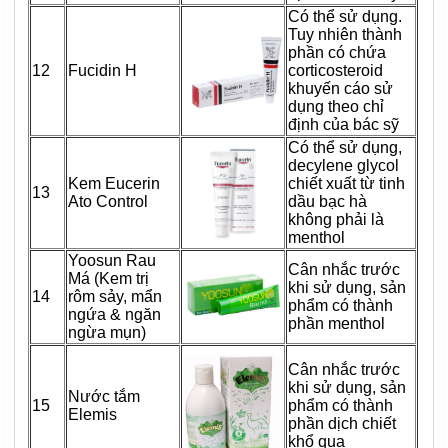
Có thể sử dụng.
Tuy nhiên thành
phần có chứa
12
Fucidin H
corticosteroid
khuyến cáo sử
dụng theo chỉ
định của bác sỹ
Có thể sử dụng,
decylene glycol
Kem Eucerin
chiết xuất từ tinh
13
Ato Control
dầu bạc hà
không phải là
menthol
Yoosun Rau
Cân nhắc trước
Má (Kem trị
khi sử dụng, sản
14
rôm sảy, mẩn
phẩm có thành
ngứa & ngăn
phần menthol
ngừa mụn)
Cân nhắc trước
khi sử dụng, sản
Nước tắm
15
phẩm có thành
Elemis
phần dịch chiết
khổ qua