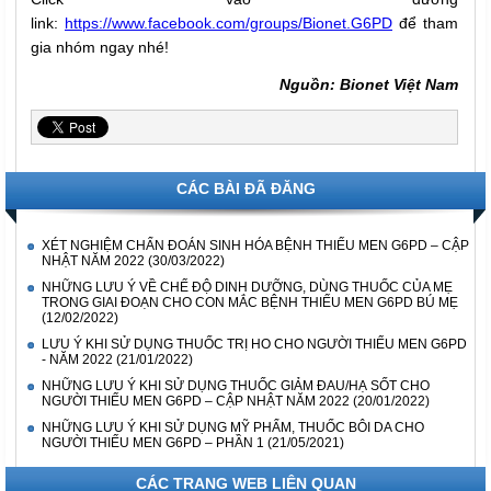
link:
https://www.facebook.com/groups/Bionet.G6PD
để tham
gia nhóm ngay nhé!
Nguồn: Bionet Việt Nam
CÁC BÀI ĐÃ ĐĂNG
XÉT NGHIỆM CHẨN ĐOÁN SINH HÓA BỆNH THIẾU MEN G6PD – CẬP
NHẬT NĂM 2022
(30/03/2022)
NHỮNG LƯU Ý VỀ CHẾ ĐỘ DINH DƯỠNG, DÙNG THUỐC CỦA MẸ
TRONG GIAI ĐOẠN CHO CON MẮC BỆNH THIẾU MEN G6PD BÚ MẸ
(12/02/2022)
LƯU Ý KHI SỬ DỤNG THUỐC TRỊ HO CHO NGƯỜI THIẾU MEN G6PD
- NĂM 2022
(21/01/2022)
NHỮNG LƯU Ý KHI SỬ DỤNG THUỐC GIẢM ĐAU/HẠ SỐT CHO
NGƯỜI THIẾU MEN G6PD – CẬP NHẬT NĂM 2022
(20/01/2022)
NHỮNG LƯU Ý KHI SỬ DỤNG MỸ PHẨM, THUỐC BÔI DA CHO
NGƯỜI THIẾU MEN G6PD – PHẦN 1
(21/05/2021)
CÁC TRANG WEB LIÊN QUAN