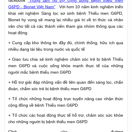
facebook
"Trung tâm hỗ trợ cộng đồng Bệnh thiếu men
G6PD - Bionet Việt Nam"
. Với hơn 10 năm kinh nghiệm triển
khai xét nghiệm Sàng lọc sơ sinh bệnh Thiếu men G6PD,
Bionet hy vọng sẽ mang lại nhiều giá trị về tri thức và nhân
văn cho tất cả các thành viên tham gia nhóm thông qua các
hoạt động:
+ Cung cấp kho thông tin đầy đủ, chính thống, hữu ích qua
nhiều dạng tài liệu trong nước và quốc tế
+ Giao lưu chia sẻ kinh nghiệm chăm sóc trẻ bị bệnh Thiếu
men G6PD và cuộc sống khỏe mạnh thực tế của những
người mắc bệnh thiếu men G6PD
+ Hỗ trợ giải đáp những vấn đề liên quan đến sàng lọc, chẩn
đoán, chắm sóc trẻ bị bệnh thiếu men G6PD
+ Tổ chức những hoạt động trực tuyến nâng cao nhận thức
cộng đồng về bệnh Thiếu men G6PD
+ Tổ chức các hoạt động thực tế hỗ trợ, chăm sóc sức khỏe
cho những người bị bệnh thiếu men G6PD
Click vào đường