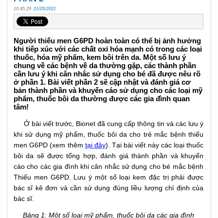
10:45:29
21/05/2021
Người thiếu men G6PD hoàn toàn có thể bị ảnh hưởng
khi tiếp xúc với các chất oxi hóa mạnh có trong các loại
thuốc, hóa mỹ phẩm, kem bôi trên da. Một số lưu ý
chung về các bệnh về da thường gặp, các thành phần
cần lưu ý khi cân nhắc sử dụng cho bé đã được nêu rõ
ở phần 1. Bài viết phần 2 sẽ cập nhật và đánh giá cơ
bản thành phần và khuyến cáo sử dụng cho các loại mỹ
phẩm, thuốc bôi da thường được các gia đình quan
tâm!
Ở bài viết trước, Bionet đã cung cấp thông tin và các lưu ý
khi sử dụng mỹ phẩm, thuốc bôi da cho trẻ mắc bệnh thiếu
men G6PD (xem thêm
tại đây
). Tại bài viết này các loại thuốc
bôi da sẽ được tổng hợp, đánh giá thành phần và khuyến
cáo cho các gia đình khi cân nhắc sử dụng cho bé mắc bệnh
Thiếu men G6PD. Lưu ý một số loại kem đặc trị phải được
bác sĩ kê đơn và cần sử dụng đúng liều lượng chỉ định của
bác sĩ.
Bảng 1: Một số loại mỹ phẩm, thuốc bôi da các gia đình