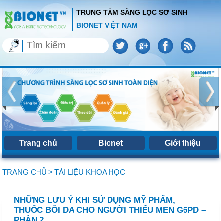
TRUNG TÂM SÀNG LỌC SƠ SINH
BIONET VIỆT NAM
Trang chủ
Bionet
Giới thiệu
TRANG CHỦ
>
TÀI LIỆU KHOA HỌC
NHỮNG LƯU Ý KHI SỬ DỤNG MỸ PHẨM,
THUỐC BÔI DA CHO NGƯỜI THIẾU MEN G6PD –
PHẦN 2