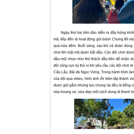
Ngày thứ hai trên đảo diễn ra đầy hứng khởi 
mã, tiếp đến là hoạt động gói bánh Chưng tết vào 
quá nửa đêm. Buổi sáng, sau khi cả đoàn dùng b
chơi tìm mật mã được bắt đầu. Các đội chơi đượ
đầu mũi nhọn như thử thách đầu tiên để nhận đư
đội cũng cực kỳ thú vị khi yêu cầu các đội chơi 
Cẩu Lẩu, Bãi đá Ngọc Vừng. Trong hành trình là
của đội qua video, hình ảnh rồi biên tập thành vi
được gửi gắm nhưng tựu chung lại đều là tiếng 
vừa hoang sơ, vừa đẹp một cách dung dị thanh b