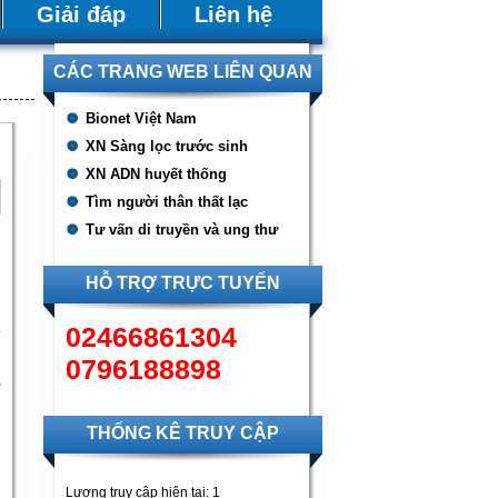
Giải đáp
Liên hệ
CÁC TRANG WEB LIÊN QUAN
Bionet Việt Nam
XN Sàng lọc trước sinh
XN ADN huyết thống
Tìm người thân thất lạc
Tư vấn di truyền và ung thư
HỖ TRỢ TRỰC TUYẾN
02466861304
ộ
e
0796188898
,
i
i
THỐNG KÊ TRUY CẬP
Lượng truy cập hiện tại:
1