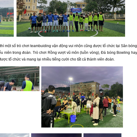
ì một số trò chơi teambuiding vận động vui nhộn cũng được tổ chức tại Sân bón
iếu niên trong đoàn. Trò chơi Rồng vượt vũ môn (luồn vòng), Đá bóng Bowling ha
 được tổ chức và mang lại nhiều tiếng cười cho tất cả thành viên đoàn.