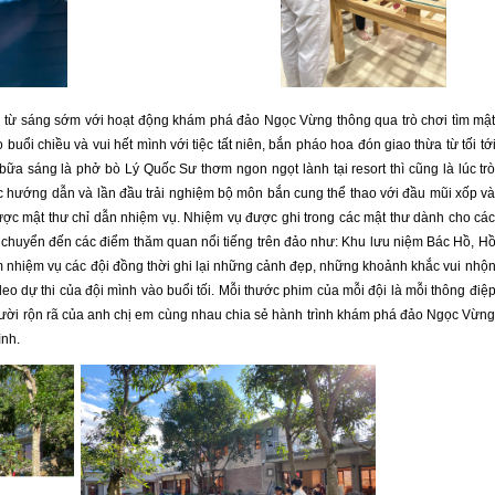
từ sáng sớm với hoạt động khám phá đảo Ngọc Vừng thông qua trò chơi tìm mậ
buổi chiều và vui hết mình với tiệc tất niên, bắn pháo hoa đón giao thừa từ tối tớ
ữa sáng là phở bò Lý Quốc Sư thơm ngon ngọt lành tại resort thì cũng là lúc tr
c hướng dẫn và lần đầu trải nghiệm bộ môn bắn cung thể thao với đầu mũi xốp v
ợc mật thư chỉ dẫn nhiệm vụ. Nhiệm vụ được ghi trong các mật thư dành cho cá
di chuyển đến các điểm thăm quan nổi tiếng trên đảo như: Khu lưu niệm Bác Hồ, H
m nhiệm vụ các đội đồng thời ghi lại những cảnh đẹp, những khoảnh khắc vui nhộ
deo dự thi của đội mình vào buổi tối. Mỗi thước phim của mỗi đội là mỗi thông điệ
cười rộn rã của anh chị em cùng nhau chia sẻ hành trình khám phá đảo Ngọc Vừn
ình.