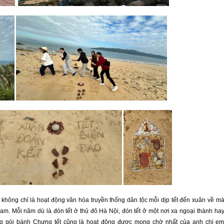
ông chỉ là hoạt động văn hóa truyền thống dân tộc mỗi dịp tết đến xuân về m
Nam. Mỗi năm dù là đón tết ở thủ đô Hà Nội, đón tết ở một nơi xa ngoại thành ha
ng gói bánh Chưng tết cũng là hoạt động được mong chờ nhất của anh chị e