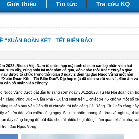
Giới thiệu
Tin tức
Tra cứu KQ
Ề “XUÂN ĐOÀN KẾT - TẾT BIỂN ĐẢO”
 2023, Bionet Việt Nam tổ chức họp mặt anh chị em cán bộ nhân viên hai
au sum vầy, cùng nhìn lại một năm đã qua, đón chào thời khắc chuyển giao
nay được tổ chức trong thời gian 3 ngày 2 đêm tại đảo Ngọc Vừng một hòn
“Xuân Đoàn Kết – Tết Biển Đảo”. Dịp họp mặt đã diễn ra rất vui vẻ, đầm ấm và
em cán bộ nhân viên công ty.
o Ngọc Vừng được bắt đầu từ sáng sớm ngày 30/12/2023. Từ Hà Nội đoàn cán b
 bến cảng Vũng Đục – Cẩm Phả - Quảng Ninh trên 1 chiếc xe 45 chỗ và một số x
thẳng ra sân bay Vân Đồn rồi di chuyển tới bến cảng Cái Rồng. Từ 2 bến cảng này
y đủ trên đảo vào chiều cùng ngày. Sau khi nhận phòng, ăn trưa và nghỉ ngơi tạ
tràn đầy năng lượng để bắt đầu cho rất nhiều hoạt động thăm quan, khám phá, vu
tết trên đảo Ngọc Vừng.