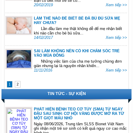
Bạn có biết mỗi trẻ sẽ có...
20/02/2019
Xem tiếp >>
LÀM THẾ NÀO ĐỂ BIẾT BÉ ĐÃ BÚ ĐỦ SỮA MẸ
HAY CHƯA?
Lần đầu làm mẹ thật không dễ để mẹ nhận biết
khi nào cần cho bé bú sữa...
14/02/2017
Xem tiếp >>
SAI LẦM KHÔNG NÊN CÓ KHI CHĂM SÓC TRẺ
VÀO MÙA ĐÔNG
Những việc làm của cha mẹ tưởng chừng đơn
giản nhưng lại là nguyên nhân khiến...
11/11/2016
Xem tiếp >>
1
2
TIN TỨC - SỰ KIỆN
PHÁT HIỆN BỆNH TEO CƠ TỦY (SMA) TỪ NGÀY
ĐẦU SAU SINH: CƠ HỘI VÀNG ĐƯỢC MỞ RA TỪ
MỘT GIỌT MÁU NHỎ
Ngày 08/06/2026, Trung tâm SLSS Bionet Việt Nam
ghi nhận một trẻ sơ sinh có kết quả nguy cơ cao mắc
bệnh teo...