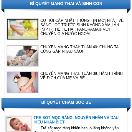
BÍ QUYẾT MANG THAI VÀ SINH CON
CƠ HỘI CẬP NHẬT THÔNG TIN MỚI NHẤT VỀ
SÀNG LỌC TRƯỚC SINH KHÔNG XÂM LẤN
(NIPT) THẾ HỆ HAI: PANORAMA® VỚI
CHUYÊN GIA NƯỚC NGOÀI
CHUYỆN MANG THAI: TUẦN 40: CHÚNG TA
CÙNG GẶP NHAU NÀO!
CHUYỆN MANG THAI: TUẦN 39: HÀNH TRÌNH
VỀ ĐÍCH CỦA MẸ VÀ BÉ
BÍ QUYẾT CHĂM SÓC BÉ
TRẺ SỐT MỌC RĂNG: NGUYÊN NHÂN VÀ DẤU
HIỆU NHẬN BIẾT
Trẻ sốt mọc răng khiến bạn lo lắng không yên.