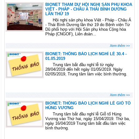
BIONET THAM DỰ HỘI NGHỊ SẢN PHỤ KHOA
VIỆT - PHÁP - CHÂU Á THÁI BÌNH DƯƠNG
LẦN THỨ 19
Hội nghị sản phụ khoa Việt - Pháp - Châu Á
- Thái Bình Dương lần thứ 19 do Bệnh viện Từ
Dũ phối hợp với Hội Sản phụ khoa Cộng hòa
Pháp (CNGOF), Liên đoàn...
Xem thêm >>
BIONET: THÔNG BÁO LỊCH NGHỈ LỄ 30.4 -
01.05.2019
Trung tâm bắt đầu nghỉ lễ từ ngày
28/04/2019 đến hết ngày 01/05/2019. Ngày
02/05/2019, Trung tâm làm việc bình thường.
Xem thêm >>
BIONET: THÔNG BÁO LỊCH NGHỈ LỄ GIỖ TỔ
HÙNG VƯƠNG
Trung tâm bắt đầu nghỉ lễ Giỗ tổ Hùng
Vương vào Thứ hai, ngày 15/04/2019. Thứ ba,
ngày 16/04/2019 Trung tâm bắt đầu làm việc
bình thường.