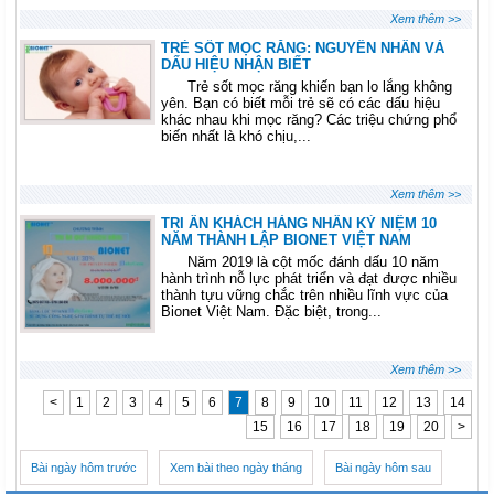
Xem thêm >>
TRẺ SỐT MỌC RĂNG: NGUYÊN NHÂN VÀ
DẤU HIỆU NHẬN BIẾT
Trẻ sốt mọc răng khiến bạn lo lắng không
yên. Bạn có biết mỗi trẻ sẽ có các dấu hiệu
khác nhau khi mọc răng? Các triệu chứng phổ
biến nhất là khó chịu,...
Xem thêm >>
TRI ÂN KHÁCH HÀNG NHÂN KỶ NIỆM 10
NĂM THÀNH LẬP BIONET VIỆT NAM
Năm 2019 là cột mốc đánh dấu 10 năm
hành trình nỗ lực phát triển và đạt được nhiều
thành tựu vững chắc trên nhiều lĩnh vực của
Bionet Việt Nam. Đặc biệt, trong...
Xem thêm >>
<
1
2
3
4
5
6
7
8
9
10
11
12
13
14
15
16
17
18
19
20
>
Bài ngày hôm trước
Xem bài theo ngày tháng
Bài ngày hôm sau