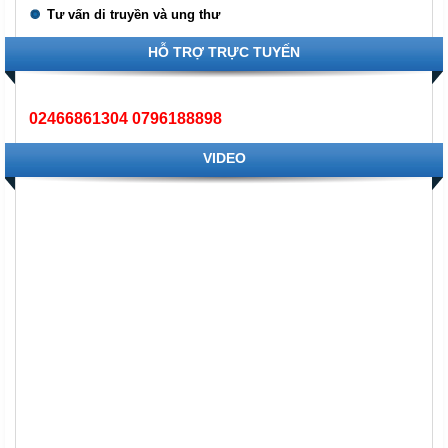
Tư vấn di truyền và ung thư
HỖ TRỢ TRỰC TUYẾN
02466861304 0796188898
VIDEO