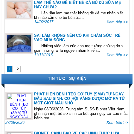
LÀM THẾ NÀO ĐỂ BIẾT BÉ ĐÃ BÚ ĐỦ SỮA MẸ
HAY CHƯA?
Lần đầu làm mẹ thật không dễ để mẹ nhận biết
khi nào cần cho bé bú sữa...
14/02/2017
Xem tiếp >>
SAI LẦM KHÔNG NÊN CÓ KHI CHĂM SÓC TRẺ
VÀO MÙA ĐÔNG
Những việc làm của cha mẹ tưởng chừng đơn
giản nhưng lại là nguyên nhân khiến...
11/11/2016
Xem tiếp >>
1
2
TIN TỨC - SỰ KIỆN
PHÁT HIỆN BỆNH TEO CƠ TỦY (SMA) TỪ NGÀY
ĐẦU SAU SINH: CƠ HỘI VÀNG ĐƯỢC MỞ RA TỪ
MỘT GIỌT MÁU NHỎ
Ngày 08/06/2026, Trung tâm SLSS Bionet Việt Nam
ghi nhận một trẻ sơ sinh có kết quả nguy cơ cao mắc
bệnh teo...
27/06/2026
Xem tiếp >>
BIONET: CẢNH BÁO VỀ CÁC HÌNH THỨC LỪA