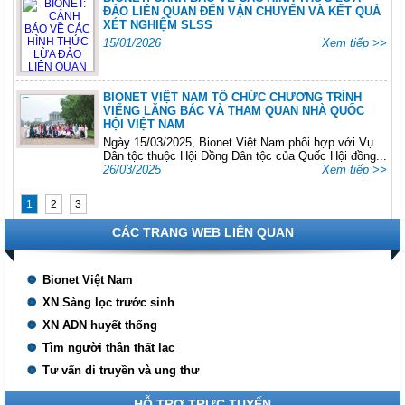
ĐẢO LIÊN QUAN ĐẾN VẬN CHUYỂN VÀ KẾT QUẢ
XÉT NGHIỆM SLSS
15/01/2026
Xem tiếp >>
BIONET VIỆT NAM TỔ CHỨC CHƯƠNG TRÌNH
VIẾNG LĂNG BÁC VÀ THAM QUAN NHÀ QUỐC
HỘI VIỆT NAM
Ngày 15/03/2025, Bionet Việt Nam phối hợp với Vụ
Dân tộc thuộc Hội Đồng Dân tộc của Quốc Hội đồng...
26/03/2025
Xem tiếp >>
1
2
3
CÁC TRANG WEB LIÊN QUAN
Bionet Việt Nam
XN Sàng lọc trước sinh
XN ADN huyết thống
Tìm người thân thất lạc
Tư vấn di truyền và ung thư
HỖ TRỢ TRỰC TUYẾN