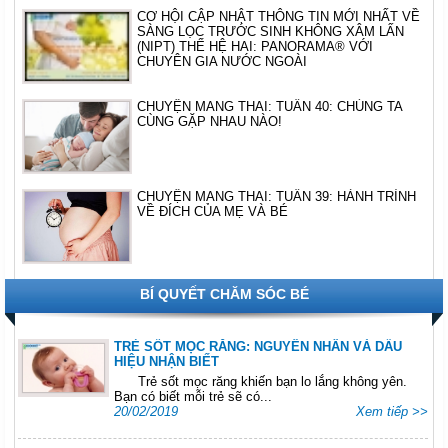
CƠ HỘI CẬP NHẬT THÔNG TIN MỚI NHẤT VỀ
SÀNG LỌC TRƯỚC SINH KHÔNG XÂM LẤN
(NIPT) THẾ HỆ HAI: PANORAMA® VỚI
CHUYÊN GIA NƯỚC NGOÀI
CHUYỆN MANG THAI: TUẦN 40: CHÚNG TA
CÙNG GẶP NHAU NÀO!
CHUYỆN MANG THAI: TUẦN 39: HÀNH TRÌNH
VỀ ĐÍCH CỦA MẸ VÀ BÉ
BÍ QUYẾT CHĂM SÓC BÉ
TRẺ SỐT MỌC RĂNG: NGUYÊN NHÂN VÀ DẤU
HIỆU NHẬN BIẾT
Trẻ sốt mọc răng khiến bạn lo lắng không yên.
Bạn có biết mỗi trẻ sẽ có...
20/02/2019
Xem tiếp >>